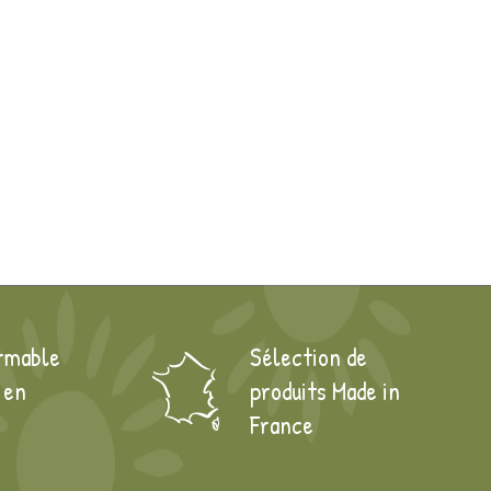
rmable
Sélection de
 en
produits Made in
France