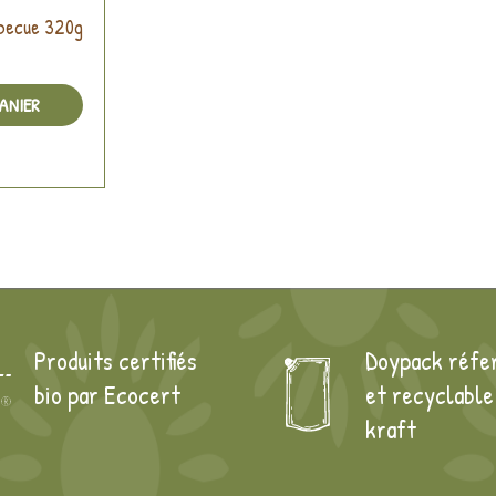
rbecue 320g
ANIER
Produits certifiés
Doypack réfe
bio par Ecocert
et recyclable
kraft