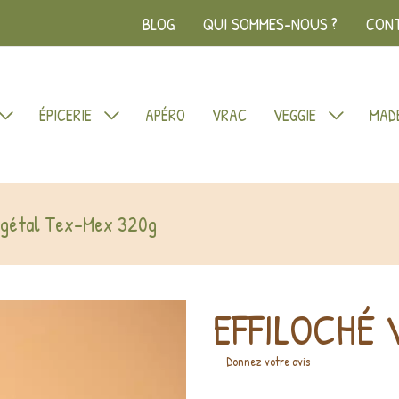
BLOG
QUI SOMMES-NOUS ?
CON
ÉPICERIE
APÉRO
VRAC
VEGGIE
MADE
végétal Tex-Mex 320g
EFFILOCHÉ
Donnez votre avis