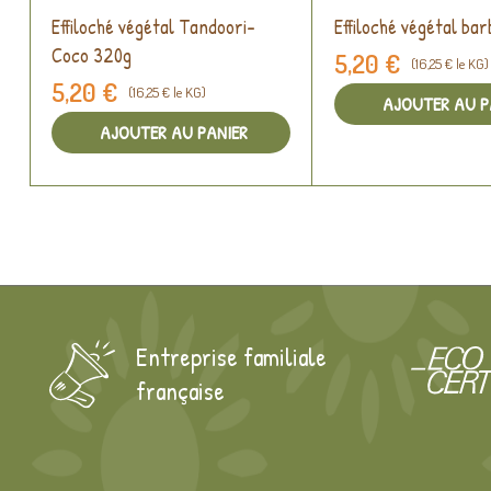
Effiloché végétal Tandoori-
Effiloché végétal ba
Coco 320g
5,20 €
(16,25 € le KG)
5,20 €
(16,25 € le KG)
AJOUTER AU P
AJOUTER AU PANIER
Entreprise familiale
française