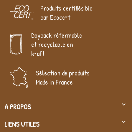
Produits certifiés bio
par Ecocert
Doypack réfermable
et recyclable en
kraft
Sélection de produits
Made in France
keyboard_arrow_down
A PROPOS
keyboard_arrow_down
LIENS UTILES