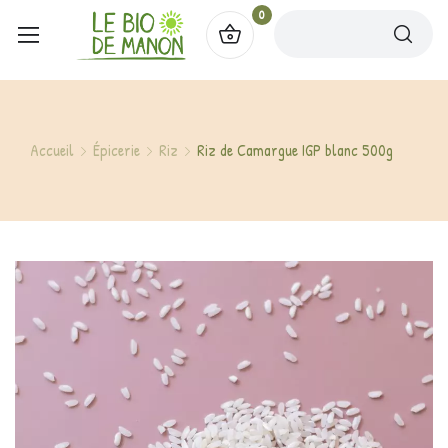
0
Accueil
Épicerie
Riz
Riz de Camargue IGP blanc 500g