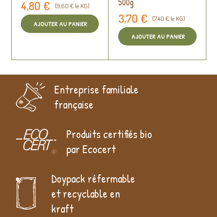
500g
4,80 €
(9,60 € le KG)
3,70 €
(7,40 € le KG)
AJOUTER AU PANIER
AJOUTER AU PANIER
Entreprise familiale
française
Produits certifiés bio
par Ecocert
Doypack réfermable
et recyclable en
kraft