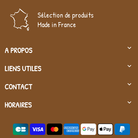
Sélection de produits
Made in France
keyboard_arrow_down
A PROPOS
keyboard_arrow_down
LIENS UTILES
keyboard_arrow_down
CONTACT
keyboard_arrow_down
HORAIRES