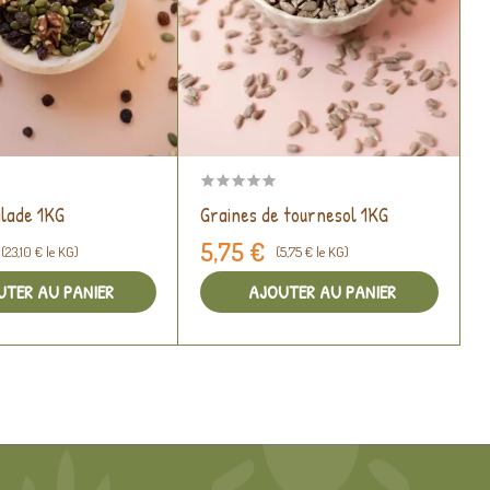
lade 1KG
Graines de tournesol 1KG
F
5,75 €
(23,10 € le KG)
(5,75 € le KG)
UTER AU PANIER
AJOUTER AU PANIER