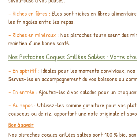
savoureuse à vos pauses.
- Riches en fibres :
Elles sont riches en fibres alimentair
les fringales entre les repas.
- Riches en minéraux :
Nos pistaches fournissent des miné
maintien d’une bonne santé.
Nos Pistaches Coques Grillées Salées : Votre atout
- En apéritif :
Idéales pour les moments conviviaux, nos p
Servez-les en accompagnement de vos boissons ou comme 
- En entrée :
Ajoutez-les à vos salades pour un croquant
- Au repas :
Utilisez-les comme garniture pour vos plats
couscous ou de riz, apportant une note originale et sav
Bon à savoir
Nos pistaches coques grillées salées sont 100 % bio, san