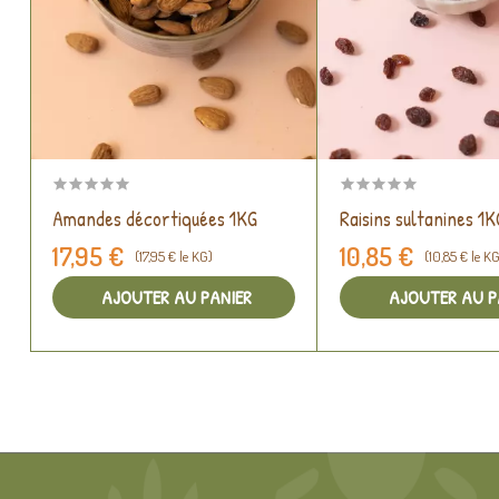
Amandes décortiquées 1KG
Raisins sultanines 1K
17,95 €
10,85 €
(17,95 € le KG)
(10,85 € le K
AJOUTER AU PANIER
AJOUTER AU P