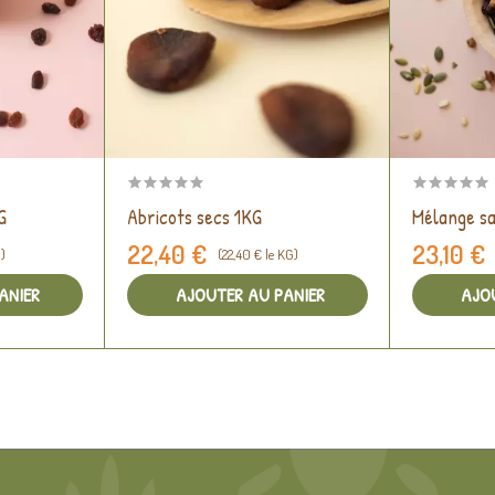
G
Abricots secs 1KG
Mélange sa
22,40 €
23,10 €
G)
(22,40 € le KG)
ANIER
AJOUTER AU PANIER
AJO