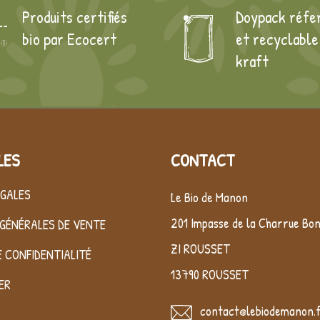
Produits certifiés
Doypack réfe
bio par Ecocert
et recyclable
kraft
LES
CONTACT
ÉGALES
Le Bio de Manon
201 Impasse de la Charrue Bo
GÉNÉRALES DE VENTE
ZI ROUSSET
E CONFIDENTIALITÉ
13790 ROUSSET
ER
contact@lebiodemanon.