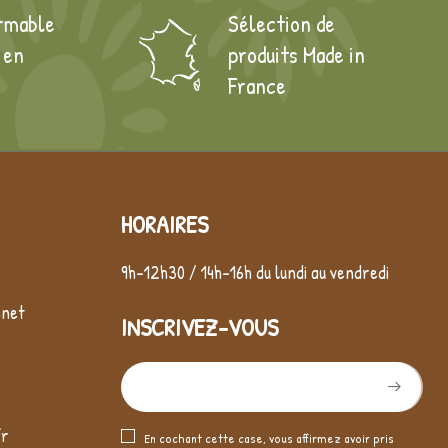
rmable
Sélection de
 en
produits Made in
France
HORAIRES
9h-12h30 / 14h-16h du lundi au vendredi
nnet
INSCRIVEZ-VOUS
fr
En cochant cette case, vous affirmez avoir pris