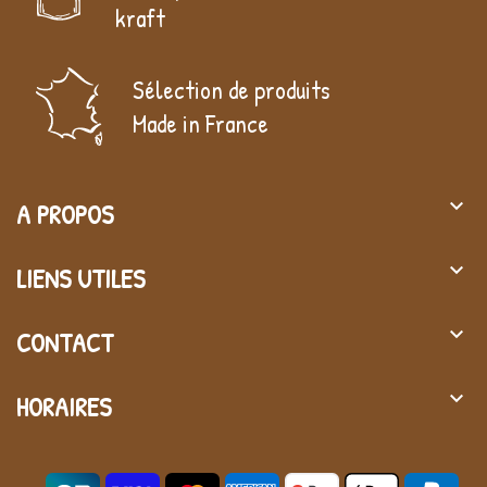
kraft
Sélection de produits
Made in France
keyboard_arrow_down
A PROPOS
keyboard_arrow_down
LIENS UTILES
keyboard_arrow_down
CONTACT
keyboard_arrow_down
HORAIRES