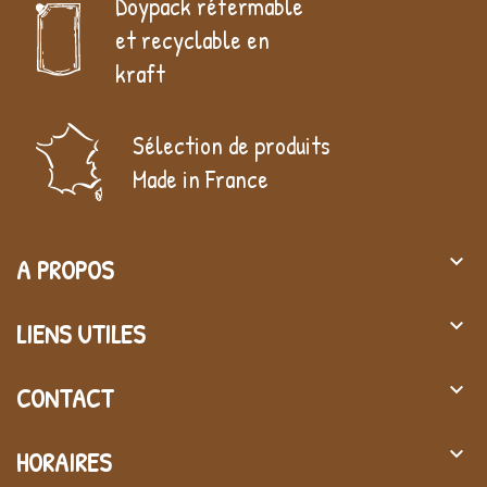
Doypack réfermable
et recyclable en
kraft
Sélection de produits
Made in France
keyboard_arrow_down
A PROPOS
keyboard_arrow_down
LIENS UTILES
keyboard_arrow_down
CONTACT
keyboard_arrow_down
HORAIRES