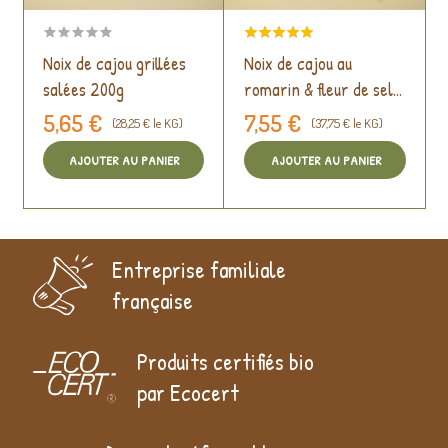
Noix de cajou grillées
Noix de cajou au
salées 200g
romarin & fleur de sel
200g
5,65 €
7,55 €
(28,25 € le KG)
(37,75 € le KG)
AJOUTER AU PANIER
AJOUTER AU PANIER
Entreprise familiale
française
Produits certifiés bio
par Ecocert