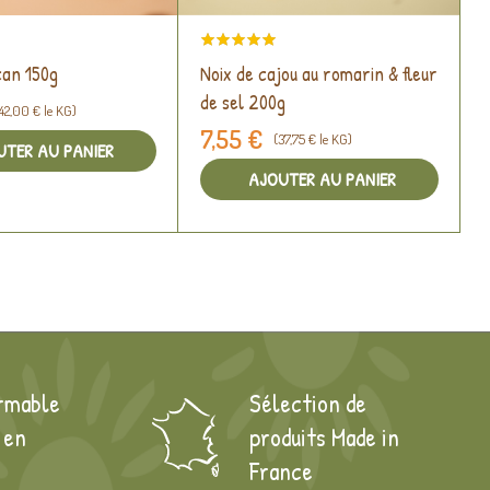
can 150g
Noix de cajou au romarin & fleur
B
de sel 200g
42,00 € le KG)
7,55 €
(37,75 € le KG)
UTER AU PANIER
AJOUTER AU PANIER
rmable
Sélection de
 en
produits Made in
France