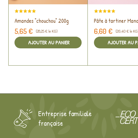
Amandes "chouchou" 200g
Pâte à tartiner Man
5,65 €
6,60 €
(28,25 € le KG)
(26,40 € le KG
AJOUTER AU PANIER
AJOUTER AU P
Entreprise familiale
française