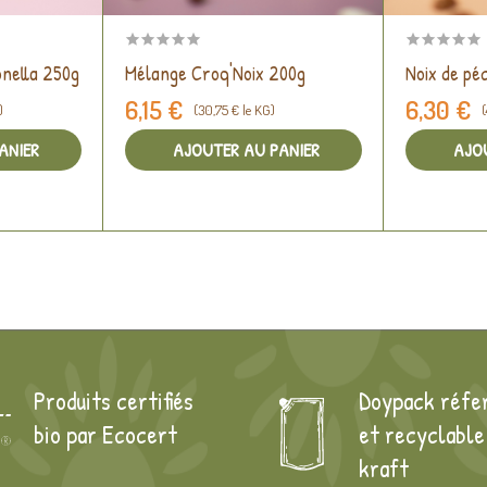
onella 250g
Mélange Croq'Noix 200g
Noix de pé
6,15 €
6,30 €
)
(30,75 € le KG)
(
ANIER
AJOUTER AU PANIER
AJO
Produits certifiés
Doypack réfe
bio par Ecocert
et recyclable
kraft