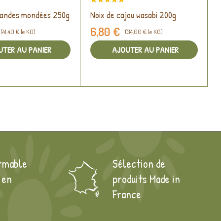
mandes mondées 250g
Noix de cajou wasabi 200g
6,80 €
(41,40 € le KG)
(34,00 € le KG)
UTER AU PANIER
AJOUTER AU PANIER
rmable
Sélection de
 en
produits Made in
France