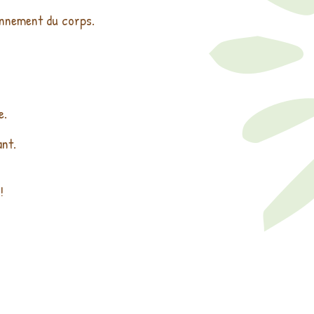
onnement du corps.
e.
ant.
!