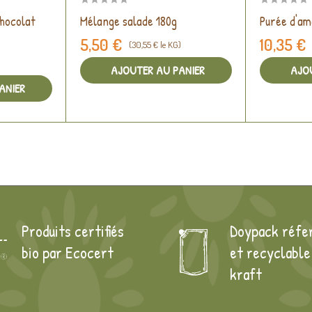
hocolat
Mélange salade 180g
Purée d'a
5,50 €
10,35 €
(30,55 € le KG)
AJOUTER AU PANIER
AJO
ANIER
Produits certifiés
Doypack réfe
bio par Ecocert
et recyclable
kraft