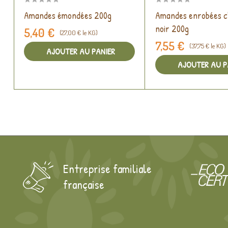
Amandes émondées 200g
Amandes enrobées c
noir 200g
5,40 €
(27,00 € le KG)
7,55 €
(37,75 € le KG)
AJOUTER AU PANIER
AJOUTER AU P
Entreprise familiale
française