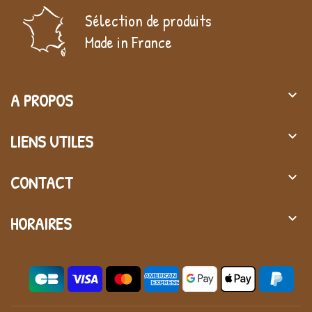
Sélection de produits
Made in France
keyboard_arrow_down
A PROPOS
keyboard_arrow_down
LIENS UTILES
keyboard_arrow_down
CONTACT
keyboard_arrow_down
HORAIRES