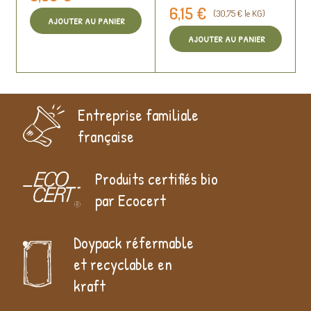
6,15 €
(30,75 € le KG)
AJOUTER AU PANIER
AJOUTER AU PANIER
Entreprise familiale
française
Produits certifiés bio
par Ecocert
Doypack réfermable
et recyclable en
kraft