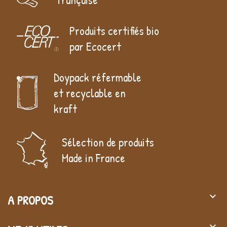
Produits certifiés bio
par Ecocert
Doypack réfermable
et recyclable en
kraft
Sélection de produits
Made in France
keyboard_arrow_down
A PROPOS
keyboard_arrow_down