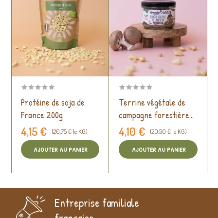
Protéine de soja de
Terrine végétale de
France 200g
campagne forestière
200g
4,15 €
4,10 €
(20,75 € le KG)
(20,50 € le KG)
AJOUTER AU PANIER
AJOUTER AU PANIER
Entreprise familiale
française