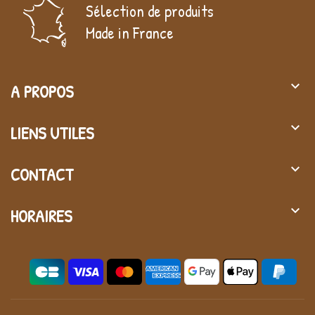
Sélection de produits
Made in France
keyboard_arrow_down
A PROPOS
keyboard_arrow_down
LIENS UTILES
keyboard_arrow_down
CONTACT
keyboard_arrow_down
HORAIRES