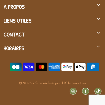
keyboard_arrow_down
A PROPOS
keyboard_arrow_down
LIENS UTILES
keyboard_arrow_down
CONTACT
keyboard_arrow_down
HORAIRES
© 2023 - Site réalisé par
LK Interactive