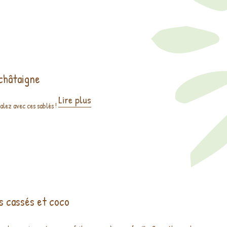
 châtaigne
Lire plus
alez avec ces sablés !
s cassés et coco