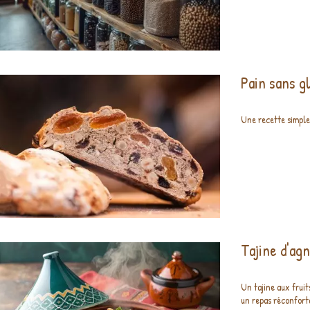
Pain sans g
Une recette simple 
Tajine d'ag
Un tajine aux fruit
un repas réconforta