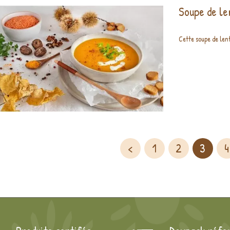
Soupe de len
Cette soupe de lenti
<
1
2
3
4