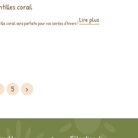
tilles corail
Lire plus
lle corail sera parfaite pour vos soirées d'hivers !
5
>