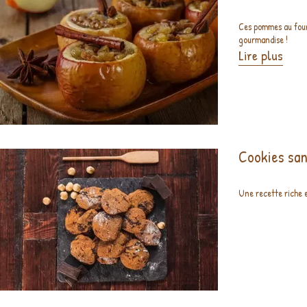
Ces pommes au four
gourmandise !
Lire plus
Cookies san
Une recette riche e