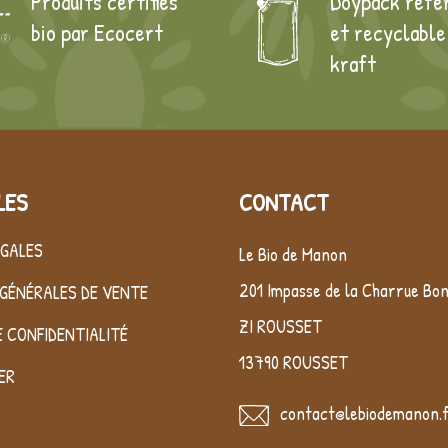
Produits certifiés
Doypack réfe
bio par Ecocert
et recyclable
kraft
LES
CONTACT
ÉGALES
Le Bio de Manon
201 Impasse de la Charrue Bo
GÉNÉRALES DE VENTE
ZI ROUSSET
E CONFIDENTIALITÉ
13790 ROUSSET
ER
contact@lebiodemanon.