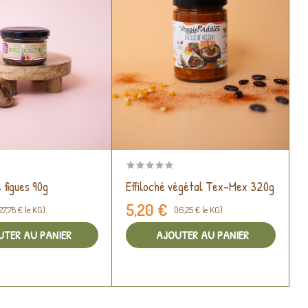
 figues 90g
Effiloché végétal Tex-Mex 320g
a
5,20 €
27,78 € le KG)
(16,25 € le KG)
UTER AU PANIER
AJOUTER AU PANIER