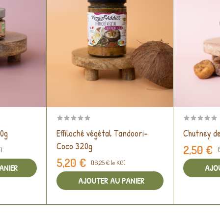
00g
Effiloché végétal Tandoori-
Chutney de
Coco 320g
2,50 €
)
(
5,20 €
(16,25 € le KG)
ANIER
AJO
AJOUTER AU PANIER