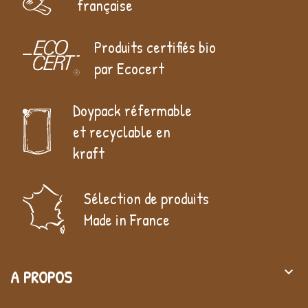
française
Produits certifiés bio
par Ecocert
Doypack réfermable
et recyclable en
kraft
Sélection de produits
Made in France
keyboard_arrow_down
A PROPOS