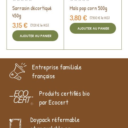
Sarrasin décortiqué
Maïs pop corn 500g
450g
3,80 €
(7,60 € le KG)
3,15 €
(7,01 € le KG)
AJOUTER AU PANIER
AJOUTER AU PANIER
Entreprise familiale
française
Produits certifiés bio
par Ecocert
Doypack réfermable