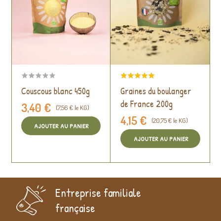
Couscous blanc 450g
Graines du boulanger
de France 200g
3,40 €
(7,56 € le KG)
4,15 €
(20,75 € le KG)
AJOUTER AU PANIER
AJOUTER AU PANIER
Entreprise familiale
française