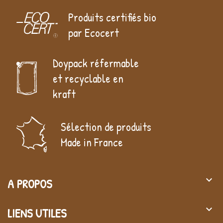
Produits certifiés bio
par Ecocert
Doypack réfermable
et recyclable en
kraft
Sélection de produits
Made in France
keyboard_arrow_down
A PROPOS
keyboard_arrow_down
LIENS UTILES