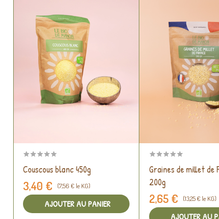
Couscous blanc 450g
Graines de millet de
200g
3,40 €
(7,56 € le KG)
2,65 €
(13,25 € le KG)
AJOUTER AU PANIER
AJOUTER AU P