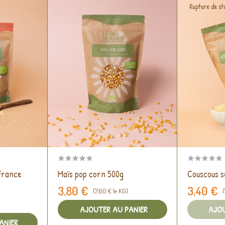
Rupture de st
 France
Maïs pop corn 500g
Couscous s
3,80 €
3,40 €
(7,60 € le KG)
(
AJOUTER AU PANIER
AJOU
ANIER