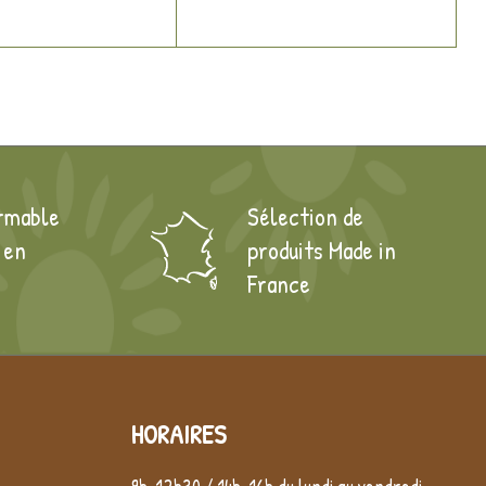
rmable
Sélection de
 en
produits Made in
France
HORAIRES