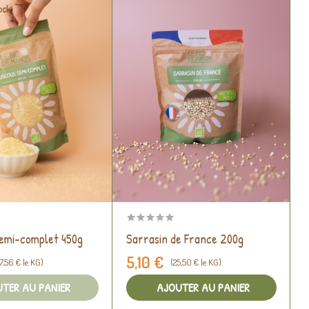
ock
emi-complet 450g
Sarrasin de France 200g
5,10 €
7,56 € le KG)
(25,50 € le KG)
TER AU PANIER
AJOUTER AU PANIER