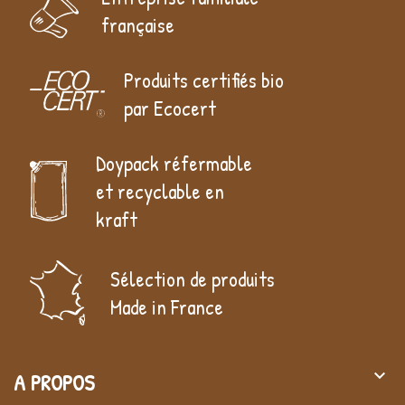
française
Produits certifiés bio
par Ecocert
Doypack réfermable
et recyclable en
kraft
Sélection de produits
Made in France
keyboard_arrow_down
A PROPOS